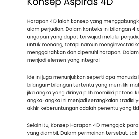
Konsep Aspiras 4D
Harapan 4D ialah konsep yang menggabungka
alam perjudian. Dalam konteks ini bilangan 4 
angapan yang dapat terwujud melalui perjudi
untuk menang, tetapi namun menginvestasi
menggairahkan dan dipenuhi harapan. Dalam ti
menjadi elemen yang integral.
Ide ini juga menunjukkan seperti apa manusi
bilangan-bilangan tertentu yang memiliki ma
jika angka yang dirinya pilih memiliki potens
angka-angka ini menjadi serangkaian tradis
akhir keberuntungan adalah penentu yang tida
Selain itu, Konsep Harapan 4D mengajak para in
yang diambil. Dalam permainan tersebut, tak 