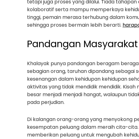
tetapi juga proses yang dilalui. Tiada tahap
kolaboratif serta mampu memperkaya kehid
tinggi, pemain merasa terhubung dalam komu
sehingga proses bermain lebih berarti.
harap
Pandangan Masyarakat
Khalayak punya pandangan beragam beragam t
sebagian orang, taruhan dipandang sebaga
kesenangan dalam kehidupan kehidupan seha
aktivitas yang tidak mendidik mendidik. Kisa
besar menjadi menjadi hangat, walaupun tidak
pada perjudian.
Di kalangan orang-orang yang menyokong pe
kesempatan peluang dalam meraih cita-cita.
memberikan peluang untuk mengubah kehidupa