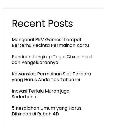
Recent Posts
Mengenal PKV Games: Tempat
Bertemu Pecinta Permainan Kartu
Panduan Lengkap Togel China: Hasil
dan Pengeluarannya
Kawanslot: Permainan Slot Terbaru
yang Harus Anda Tes Tahun Ini
Inovasi Terlalu Murah juga
Sederhana
5 Kesalahan Umum yang Harus
Dihindari di Rubah 4D