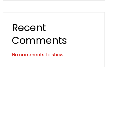
Recent
Comments
No comments to show.