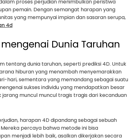
an dalam proses perjudian menimbulkan peristiwa
upan pemain. Dengan semangat harapan yang
nitas yang mempunyai impian dan sasaran serupa,
an 4d
 mengenai Dunia Taruhan
entang dunia taruhan, seperti prediksi 4D. Untuk
i sarana hiburan yang menambah menyemarakkan
ri-hari, sementara yang memandang sebagai suatu
h mengenai sukses individu yang mendapatkan besar
 jarang muncul muncul tragis tragis dari kecanduan
rjudian, harapan 4D dipandang sebagai sebuah
 Mereka percaya bahwa metode ini bisa
n menjadi lebih baik, asalkan dikerjakan secara