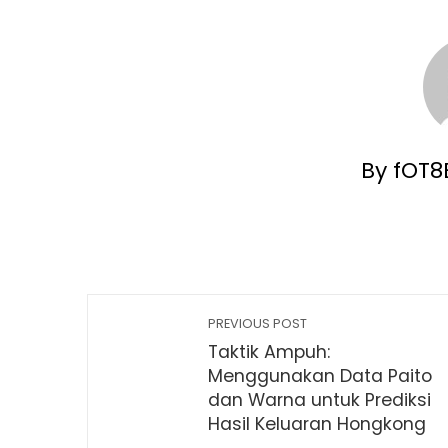
By fOT
PREVIOUS POST
Taktik Ampuh:
Menggunakan Data Paito
dan Warna untuk Prediksi
Hasil Keluaran Hongkong