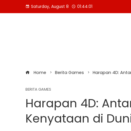
Skip
Saturday, August 8
01:44:02
to
content
Home
Berita Games
Harapan 4D: Anta
BERITA GAMES
Harapan 4D: Anta
Kenyataan di Dun