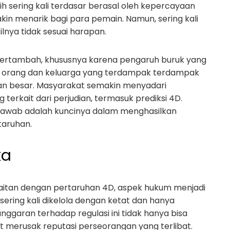
ilih sering kali terdasar berasal oleh kepercayaan
akin menarik bagi para pemain. Namun, sering kali
nya tidak sesuai harapan.
s bertambah, khususnya karena pengaruh buruk yang
ri orang dan keluarga yang terdampak terdampak
an besar. Masyarakat semakin menyadari
erkait dari perjudian, termasuk prediksi 4D.
jawab adalah kuncinya dalam menghasilkan
taruhan.
ka
kaitan dengan pertaruhan 4D, aspek hukum menjadi
 sering kali dikelola dengan ketat dan hanya
anggaran terhadap regulasi ini tidak hanya bisa
 merusak reputasi perseorangan yang terlibat.