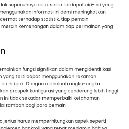
ak sepenuhnya acak serta terdapat ciri-ciri yang
 menggunakan informasi ini demi meningkatkan
 cermat terhadap statistik, tiap pemain
uk meraih kemenangan dalam tiap permainan yang
an
memainkan fungsi signifikan dalam mengidentifikasi
in yang teliti dapat menggunakan rekaman
lebih bijak. Dengan menelaah angka-angka
n prospek konfigurasi yang cenderung lebih tinggi
n ini tidak sekadar memperbaiki kefahaman
ilai tambah bagi para pemain.
to jenius harus memperhitungkan aspek seperti
anajemen bankroll yang tepat menjamin bahwa