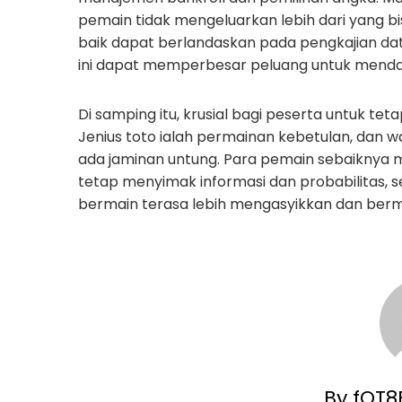
pemain tidak mengeluarkan lebih dari yang b
baik dapat berlandaskan pada pengkajian da
ini dapat memperbesar peluang untuk mendap
Di samping itu, krusial bagi peserta untuk te
Jenius toto ialah permainan kebetulan, dan 
ada jaminan untung. Para pemain sebaiknya 
tetap menyimak informasi dan probabilitas, 
bermain terasa lebih mengasyikkan dan berm
By fOT