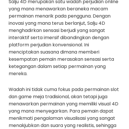
Salju 4D merupakan satu wadah perjudian online
yang mana menawarkan beraneka macam
permainan menarik pada pengguna. Dengan
inovasi yang mana terus berlanjut, Salju 4D
menghadirkan sensasi berjudi yang sangat
interaktif serta imersif dibandingkan dengan
platform perjudian konvensional. Ini
menciptakan suasana dimana memberi
kesempatan pemain merasakan sensasi serta
ketegangan dalam setiap permainan yang
mereka.
Wadah ini tidak cuma fokus pada permainan slot
dan game meja tradisional, akan tetapi juga
menawarkan permainan yang memiliki visual 4D
yang mana menyegarkan. Para pemain dapat
menikmati pengalaman visualisasi yang sangat
menakjubkan dan suara yang realistis, sehingga