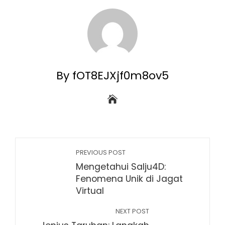
By fOT8EJXjf0m8ov5
PREVIOUS POST
Mengetahui Salju4D:
Fenomena Unik di Jagat
Virtual
NEXT POST