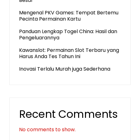
Besar
Mengenal PKV Games: Tempat Bertemu
Pecinta Permainan Kartu
Panduan Lengkap Togel China: Hasil dan
Pengeluarannya
Kawanslot: Permainan Slot Terbaru yang
Harus Anda Tes Tahun Ini
Inovasi Terlalu Murah juga Sederhana
Recent Comments
No comments to show.