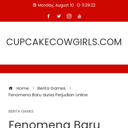
Skip
Monday, August 10
11:29:23
to
content
CUPCAKECOWGIRLS.COM
Home
Berita Games
Fenomena Baru dunia Perjudian online
BERITA GAMES
Fenomena Baru