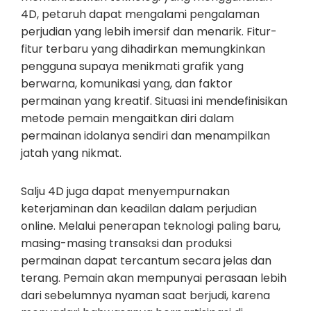
4D, petaruh dapat mengalami pengalaman
perjudian yang lebih imersif dan menarik. Fitur-
fitur terbaru yang dihadirkan memungkinkan
pengguna supaya menikmati grafik yang
berwarna, komunikasi yang, dan faktor
permainan yang kreatif. Situasi ini mendefinisikan
metode pemain mengaitkan diri dalam
permainan idolanya sendiri dan menampilkan
jatah yang nikmat.
Salju 4D juga dapat menyempurnakan
keterjaminan dan keadilan dalam perjudian
online. Melalui penerapan teknologi paling baru,
masing-masing transaksi dan produksi
permainan dapat tercantum secara jelas dan
terang. Pemain akan mempunyai perasaan lebih
dari sebelumnya nyaman saat berjudi, karena