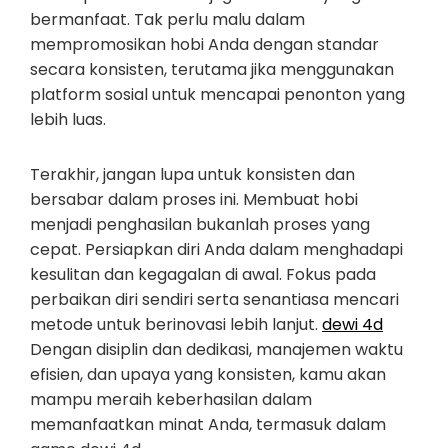
bermanfaat. Tak perlu malu dalam
mempromosikan hobi Anda dengan standar
secara konsisten, terutama jika menggunakan
platform sosial untuk mencapai penonton yang
lebih luas.
Terakhir, jangan lupa untuk konsisten dan
bersabar dalam proses ini. Membuat hobi
menjadi penghasilan bukanlah proses yang
cepat. Persiapkan diri Anda dalam menghadapi
kesulitan dan kegagalan di awal. Fokus pada
perbaikan diri sendiri serta senantiasa mencari
metode untuk berinovasi lebih lanjut.
dewi 4d
Dengan disiplin dan dedikasi, manajemen waktu
efisien, dan upaya yang konsisten, kamu akan
mampu meraih keberhasilan dalam
memanfaatkan minat Anda, termasuk dalam