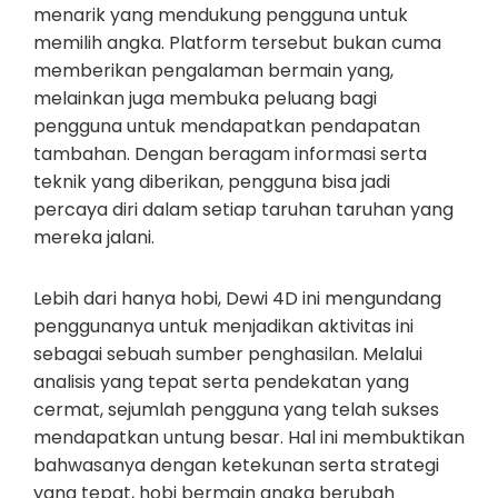
menarik yang mendukung pengguna untuk
memilih angka. Platform tersebut bukan cuma
memberikan pengalaman bermain yang,
melainkan juga membuka peluang bagi
pengguna untuk mendapatkan pendapatan
tambahan. Dengan beragam informasi serta
teknik yang diberikan, pengguna bisa jadi
percaya diri dalam setiap taruhan taruhan yang
mereka jalani.
Lebih dari hanya hobi, Dewi 4D ini mengundang
penggunanya untuk menjadikan aktivitas ini
sebagai sebuah sumber penghasilan. Melalui
analisis yang tepat serta pendekatan yang
cermat, sejumlah pengguna yang telah sukses
mendapatkan untung besar. Hal ini membuktikan
bahwasanya dengan ketekunan serta strategi
yang tepat, hobi bermain angka berubah