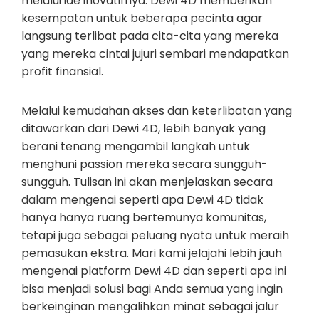
melalui ide inovatifnya. Dewi 4D memberikan
kesempatan untuk beberapa pecinta agar
langsung terlibat pada cita-cita yang mereka
yang mereka cintai jujuri sembari mendapatkan
profit finansial.
Melalui kemudahan akses dan keterlibatan yang
ditawarkan dari Dewi 4D, lebih banyak yang
berani tenang mengambil langkah untuk
menghuni passion mereka secara sungguh-
sungguh. Tulisan ini akan menjelaskan secara
dalam mengenai seperti apa Dewi 4D tidak
hanya hanya ruang bertemunya komunitas,
tetapi juga sebagai peluang nyata untuk meraih
pemasukan ekstra. Mari kami jelajahi lebih jauh
mengenai platform Dewi 4D dan seperti apa ini
bisa menjadi solusi bagi Anda semua yang ingin
berkeinginan mengalihkan minat sebagai jalur