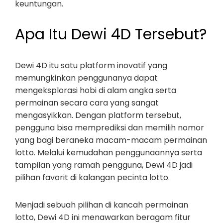
keuntungan.
Apa Itu Dewi 4D Tersebut?
Dewi 4D itu satu platform inovatif yang
memungkinkan penggunanya dapat
mengeksplorasi hobi di alam angka serta
permainan secara cara yang sangat
mengasyikkan. Dengan platform tersebut,
pengguna bisa memprediksi dan memilih nomor
yang bagi beraneka macam-macam permainan
lotto. Melalui kemudahan penggunaannya serta
tampilan yang ramah pengguna, Dewi 4D jadi
pilihan favorit di kalangan pecinta lotto.
Menjadi sebuah pilihan di kancah permainan
lotto, Dewi 4D ini menawarkan beragam fitur