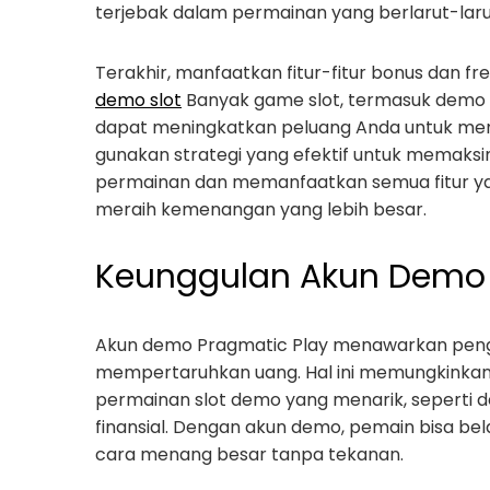
terjebak dalam permainan yang berlarut-laru
Terakhir, manfaatkan fitur-fitur bonus dan f
demo slot
Banyak game slot, termasuk demo 
dapat meningkatkan peluang Anda untuk menan
gunakan strategi yang efektif untuk memak
permainan dan memanfaatkan semua fitur ya
meraih kemenangan yang lebih besar.
Keunggulan Akun Demo 
Akun demo Pragmatic Play menawarkan peng
mempertaruhkan uang. Hal ini memungkinkan 
permainan slot demo yang menarik, seperti de
finansial. Dengan akun demo, pemain bisa bel
cara menang besar tanpa tekanan.