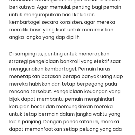
berikutnya. Agar memulai, penting bagi pemain
untuk mengumpulkan hasil keluaran
kembartogel secara konsisten, agar mereka
memiliki basis yang kuat untuk merumuskan
angka-angka yang siap dipilih.
Di samping itu, penting untuk menerapkan
strategi pengelolaan bankroll yang efektif saat
menggunakan kembartogel. Pemain harus
menetapkan batasan berapa banyak uang siap
mereka habiskan dan tetap berpegang pada
rencana tersebut. Pengelolaan keuangan yang
bijak dapat membantu pemain menghindari
kerugian besar dan memungkinkan mereka
untuk tetap bermain dalam jangka waktu yang
lebih panjang. Dengan pendekatan ini, mereka
dapat memanfaatkan setiap peluang yang ada