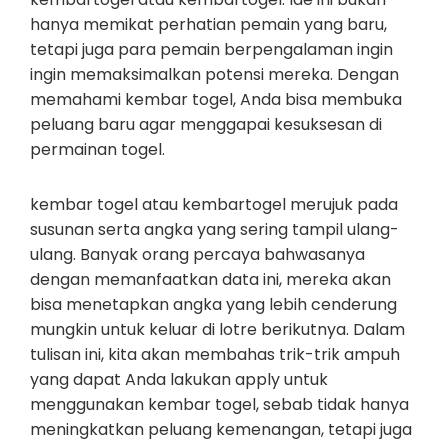
hanya memikat perhatian pemain yang baru,
tetapi juga para pemain berpengalaman ingin
ingin memaksimalkan potensi mereka. Dengan
memahami kembar togel, Anda bisa membuka
peluang baru agar menggapai kesuksesan di
permainan togel.
kembar togel atau kembartogel merujuk pada
susunan serta angka yang sering tampil ulang-
ulang. Banyak orang percaya bahwasanya
dengan memanfaatkan data ini, mereka akan
bisa menetapkan angka yang lebih cenderung
mungkin untuk keluar di lotre berikutnya. Dalam
tulisan ini, kita akan membahas trik-trik ampuh
yang dapat Anda lakukan apply untuk
menggunakan kembar togel, sebab tidak hanya
meningkatkan peluang kemenangan, tetapi juga