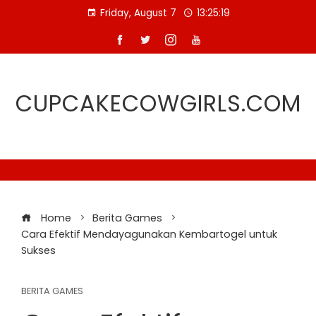
Skip
Friday, August 7
13:25:20
to
content
CUPCAKECOWGIRLS.COM
Home
Berita Games
Cara Efektif Mendayagunakan Kembartogel untuk
Sukses
BERITA GAMES