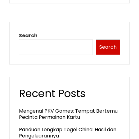
Search
Search
Recent Posts
Mengenal PKV Games: Tempat Bertemu
Pecinta Permainan Kartu
Panduan Lengkap Togel China: Hasil dan
Pengeluarannya