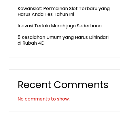
Kawanslot: Permainan Slot Terbaru yang
Harus Anda Tes Tahun Ini
Inovasi Terlalu Murah juga Sederhana
5 Kesalahan Umum yang Harus Dihindari
di Rubah 4D
Recent Comments
No comments to show.