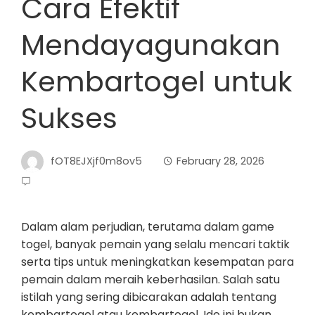
Cara Efektif
Mendayagunakan
Kembartogel untuk
Sukses
fOT8EJXjf0m8ov5
February 28, 2026
Dalam alam perjudian, terutama dalam game
togel, banyak pemain yang selalu mencari taktik
serta tips untuk meningkatkan kesempatan para
pemain dalam meraih keberhasilan. Salah satu
istilah yang sering dibicarakan adalah tentang
kembartogel atau kembartogel. Ide ini bukan