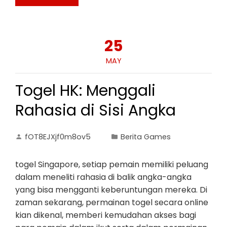
25
MAY
Togel HK: Menggali
Rahasia di Sisi Angka
fOT8EJXjf0m8ov5
Berita Games
togel Singapore, setiap pemain memiliki peluang
dalam meneliti rahasia di balik angka-angka
yang bisa mengganti keberuntungan mereka. Di
zaman sekarang, permainan togel secara online
kian dikenal, memberi kemudahan akses bagi