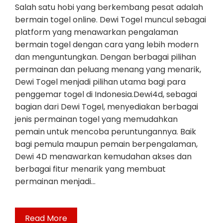
Salah satu hobi yang berkembang pesat adalah
bermain togel online. Dewi Togel muncul sebagai
platform yang menawarkan pengalaman
bermain togel dengan cara yang lebih modern
dan menguntungkan. Dengan berbagai pilihan
permainan dan peluang menang yang menarik,
Dewi Togel menjadi pilihan utama bagi para
penggemar togel di Indonesia.Dewi4d, sebagai
bagian dari Dewi Togel, menyediakan berbagai
jenis permainan togel yang memudahkan
pemain untuk mencoba peruntungannya. Baik
bagi pemula maupun pemain berpengalaman,
Dewi 4D menawarkan kemudahan akses dan
berbagai fitur menarik yang membuat
permainan menjadi…
Read More