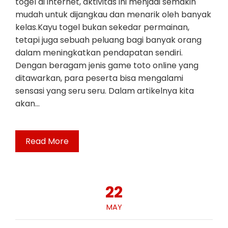
togel di internet, aktivitas ini menjadi semakin
mudah untuk dijangkau dan menarik oleh banyak
kelas.Kayu togel bukan sekedar permainan,
tetapi juga sebuah peluang bagi banyak orang
dalam meningkatkan pendapatan sendiri.
Dengan beragam jenis game toto online yang
ditawarkan, para peserta bisa mengalami
sensasi yang seru seru. Dalam artikelnya kita
akan…
Read More
22
MAY