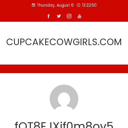
Skip
Thursday, August 6
13:22:51
to
content
CUPCAKECOWGIRLS.COM
fOT8EJXjf0m8ov5