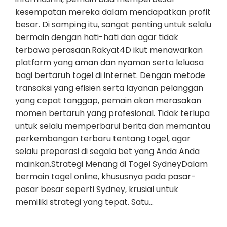
kesempatan mereka dalam mendapatkan profit
besar. Di samping itu, sangat penting untuk selalu
bermain dengan hati-hati dan agar tidak
terbawa perasaan.Rakyat4D ikut menawarkan
platform yang aman dan nyaman serta leluasa
bagi bertaruh togel di internet. Dengan metode
transaksi yang efisien serta layanan pelanggan
yang cepat tanggap, pemain akan merasakan
momen bertaruh yang profesional. Tidak terlupa
untuk selalu memperbarui berita dan memantau
perkembangan terbaru tentang togel, agar
selalu preparasi di segala bet yang Anda Anda
mainkan.Strategi Menang di Togel SydneyDalam
bermain togel online, khususnya pada pasar-
pasar besar seperti Sydney, krusial untuk
memiliki strategi yang tepat. Satu…