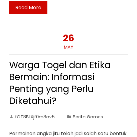
Read More
26
MAY
Warga Togel dan Etika
Bermain: Informasi
Penting yang Perlu
Diketahui?
fOT8EJXjf0m8ov5
Berita Games
Permainan angka jitu telah jadi salah satu bentuk