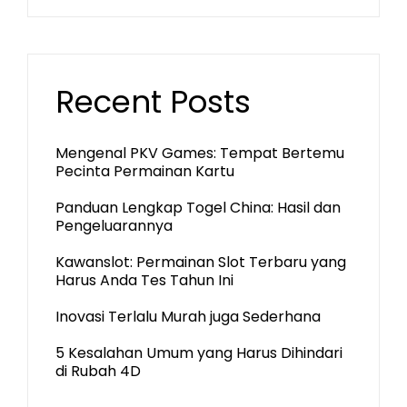
Recent Posts
Mengenal PKV Games: Tempat Bertemu
Pecinta Permainan Kartu
Panduan Lengkap Togel China: Hasil dan
Pengeluarannya
Kawanslot: Permainan Slot Terbaru yang
Harus Anda Tes Tahun Ini
Inovasi Terlalu Murah juga Sederhana
5 Kesalahan Umum yang Harus Dihindari
di Rubah 4D