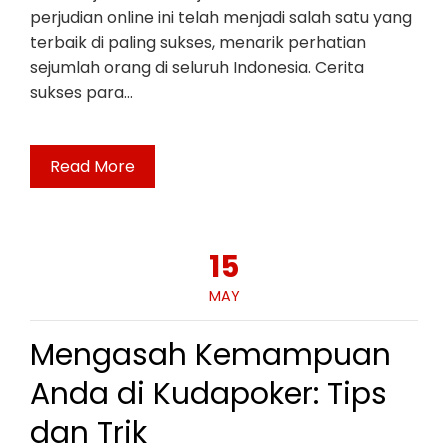
perjudian online ini telah menjadi salah satu yang
terbaik di paling sukses, menarik perhatian
sejumlah orang di seluruh Indonesia. Cerita
sukses para…
Read More
15
MAY
Mengasah Kemampuan
Anda di Kudapoker: Tips
dan Trik