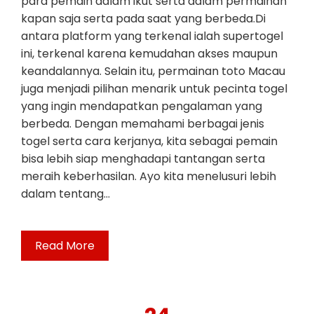
para pemain dalam ikut serta dalam permainan
kapan saja serta pada saat yang berbeda.Di
antara platform yang terkenal ialah supertogel
ini, terkenal karena kemudahan akses maupun
keandalannya. Selain itu, permainan toto Macau
juga menjadi pilihan menarik untuk pecinta togel
yang ingin mendapatkan pengalaman yang
berbeda. Dengan memahami berbagai jenis
togel serta cara kerjanya, kita sebagai pemain
bisa lebih siap menghadapi tantangan serta
meraih keberhasilan. Ayo kita menelusuri lebih
dalam tentang…
Read More