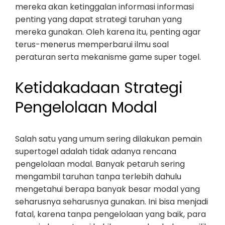
mereka akan ketinggalan informasi informasi
penting yang dapat strategi taruhan yang
mereka gunakan. Oleh karena itu, penting agar
terus-menerus memperbarui ilmu soal
peraturan serta mekanisme game super togel.
Ketidakadaan Strategi
Pengelolaan Modal
Salah satu yang umum sering dilakukan pemain
supertogel adalah tidak adanya rencana
pengelolaan modal. Banyak petaruh sering
mengambil taruhan tanpa terlebih dahulu
mengetahui berapa banyak besar modal yang
seharusnya seharusnya gunakan. Ini bisa menjadi
fatal, karena tanpa pengelolaan yang baik, para