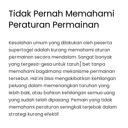
Tidak Pernah Memahami
Peraturan Permainan
Kesalahan umum yang dilakukan oleh peserta
supertogel adalah kurang memahami aturan
permainan secara mendalam. Sangat banyak
yang tergesa-gesa untuk taruh] bet tanpa
memahami bagaimana mekanisme permainan
tersebut. Hal ini bisa mengakibatkan kehilangan
peluang dalam memenangkan taruhan yang
lebih baik, atau bahkan kehilangan semua uang
yang sudah telah dipasang. Pemain yang tidak
memahami peraturan seringkali terjebak dalam
strategi kurang efektif.