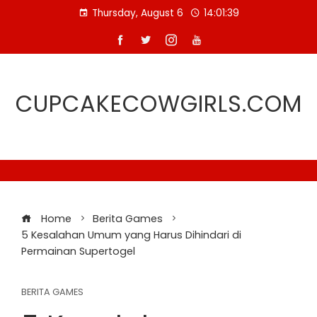
Skip
Thursday, August 6
14:01:40
to
content
CUPCAKECOWGIRLS.COM
Home
Berita Games
5 Kesalahan Umum yang Harus Dihindari di
Permainan Supertogel
BERITA GAMES